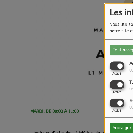
Les i
Nous utiliso
notre site 
Tout acce
A
Ut
Activé
T
Ut
Activé
F
Ut
MARDI, DE 09:00 À 11:00
Activé
Sauvegar
L'émission d'infos des L1 Métiers du Journalisme